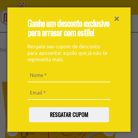
Ganhe um desconto exclusivo
para arrasar com estilo!
Café Meridiano Extra
Resgate seu cupom de desconto
Cafés
Forte 40g – Porção
›
›
›
Início
Cafés
Tradicionais
Ideal para 1 Litro |
para aposentar aquilo que já não te
Caixa com 30un doses
representa mais.
RESGATAR CUPOM