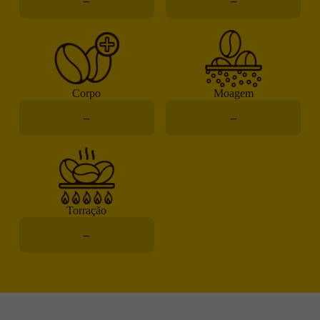
–
–
Corpo
Moagem
–
–
Torração
–