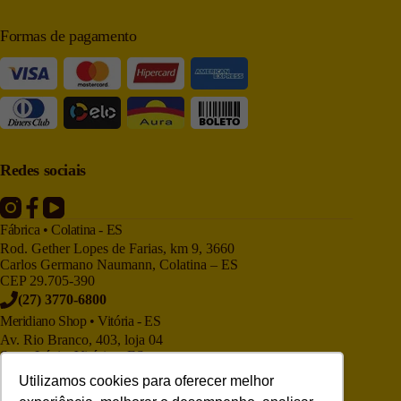
Formas de pagamento
Redes sociais
Fábrica • Colatina - ES
Rod. Gether Lopes de Farias, km 9, 3660
Carlos Germano Naumann, Colatina – ES
CEP 29.705-390
(27) 3770-6800
Meridiano Shop • Vitória - ES
Av. Rio Branco, 403, loja 04
Santa Lúcia, Vitória – ES
CEP 29.050-705
Utilizamos cookies para oferecer melhor
(27) 3225-9886