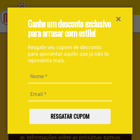
Ganhe um desconto exclusivo
para arrasar com estilo!
Resgate seu cupom de desconto
Cursos e Treinamentos
para aposentar aquilo que já não te
representa mais.
Ministrados por baristas experientes, para quem
quer empreender, se capacitar ou se aprofundar no
mundo do café.
RESGATAR CUPOM
Insumos para prática
Material didático
Certificados
Preencha os dados abaixo para receber todas
as informações sobre as próximas turmas