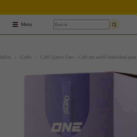
Menu
›
›
Início
Cafés
Café Quevo One – Café em sachê individual para fi