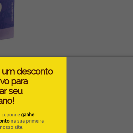
 um desconto
ivo para
ar seu
ano!
u cupom e
ganhe
onto
na sua primeira
osso site.