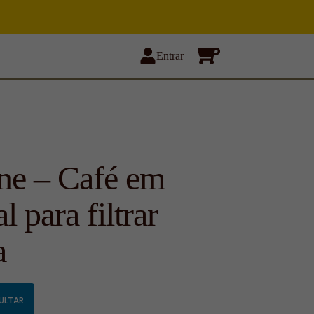
Entrar
ne – Café em
l para filtrar
a
ULTAR