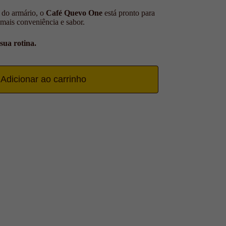
a do armário, o
Café Quevo One
está pronto para
ais conveniência e sabor.
sua rotina.
Adicionar ao carrinho