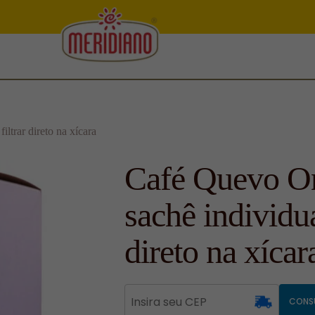
ltrar direto na xícara
Café Quevo O
sachê individua
direto na xícar
CONS