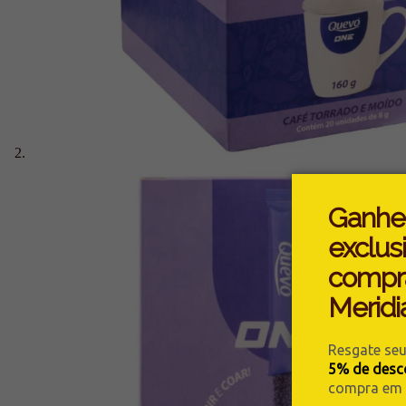
Ganhe
exclus
compr
Meridi
Resgate se
5% de desc
compra em n