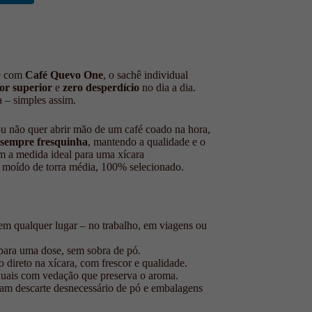
fé com
Café Quevo One
, o sachê individual
or superior
e
zero desperdício
no dia a dia.
ra – simples assim.
u não quer abrir mão de um café coado na hora,
 sempre fresquinha
, mantendo a qualidade e o
 a medida ideal para uma xícara
moído de torra média, 100% selecionado.
 em qualquer lugar – no trabalho, em viagens ou
 para uma dose, sem sobra de pó.
ado direto na xícara, com frescor e qualidade.
iduais com vedação que preserva o aroma.
tam descarte desnecessário de pó e embalagens