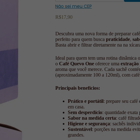
Não sei meu CEP
R$
17,90
Descubra uma nova forma de preparar ca
perfeito para quem busca
praticidade
,
sab
Basta abrir e filtrar diretamente na na xíca
Ideal para quem tem uma rotina dinâmica o
o
Café Quevo One
oferece uma
extração
aroma que você merece. Cada sachê contém
(aproximadamente 100 a 120ml), com café 
Principais benefícios:
Prático e portátil
: prepare seu café
em casa.
Sem desperdício
: quantidade exata
Sabor na medida certa
: café filtr
Higiene e segurança
: sachês indiv
Sustentável
: porções na medida evi
grandes.