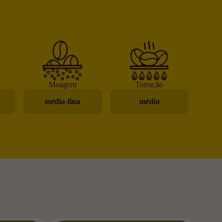
Moagem
Torração
média-fina
média