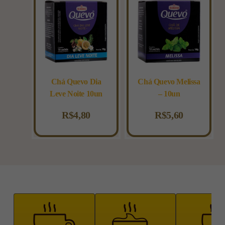
Chá Quevo Dia
Chá Quevo Melissa
Leve Noite 10un
– 10un
R$
4,80
R$
5,60