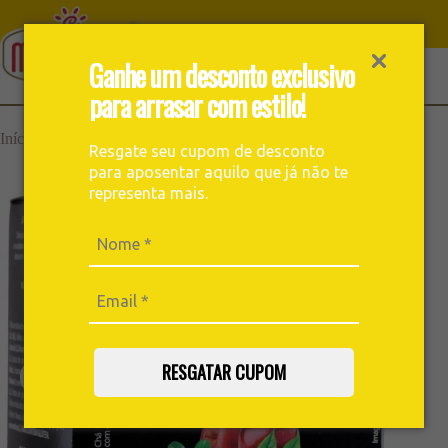
Ganhe um desconto exclusivo
para arrasar com estilo!
›
›
Início
Chás
Chá Quevo Dia Leve Manhã 10un
Resgate seu cupom de desconto
para aposentar aquilo que já não te
representa mais.
RESGATAR CUPOM