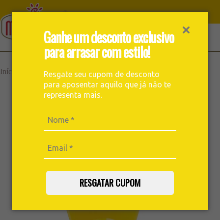
Ganhe um desconto exclusivo
para arrasar com estilo!
Suporte para filtro de café | tam 103
›
›
Início
Acessórios
Resgate seu cupom de desconto
(grande) – cor amarelo
para aposentar aquilo que já não te
representa mais.
RESGATAR CUPOM