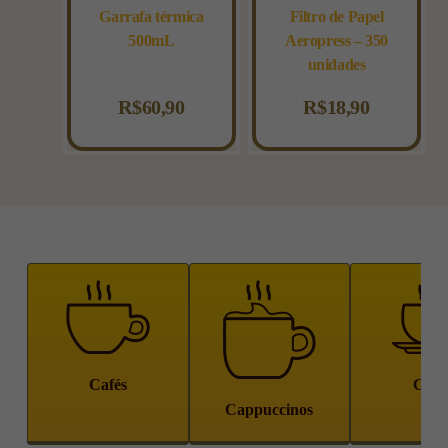
Garrafa térmica
Filtro de Papel
500mL
Aeropress – 350
unidades
R$
60,90
R$
18,90
Cafés
Chá
Cappuccinos