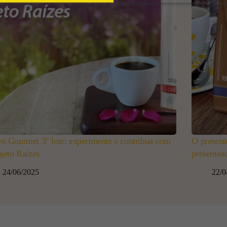
o Gourmet 3° lote: experimente e contribua com
O present
ojeto Raízes
presentea
24/06/2025
22/0