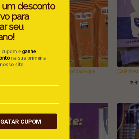
 um desconto
ivo para
ar seu
ano!
u cupom e
ganhe
onto
na sua primeira
osso site.
uccino Meridiano em sachê: praticidade que
Café fres
ce o seu dia
09/0
15/09/2025
SGATAR CUPOM