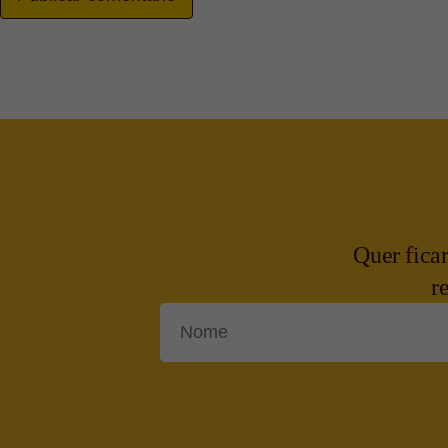
Quer fica
r