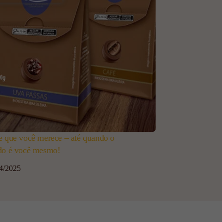
e que você merece – até quando o
do é você mesmo!
4/2025