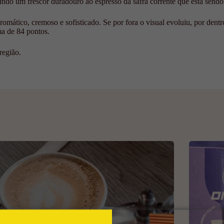
ntindo um frescor duradouro ao espresso da safra corrente que está sen
ático, cremoso e sofisticado. Se por fora o visual evoluiu, por dentro
ma de 84 pontos.
região.