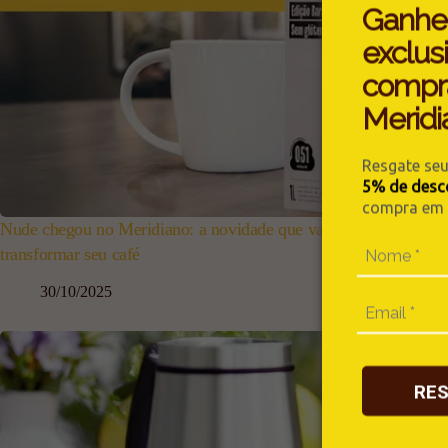
Ganhe
exclus
compr
Meridi
Resgate se
5% de desc
compra em n
Nude chegou no Meridiano: a novidade que vai
Capp
transformar seu café
aque
30/10/2025
RE