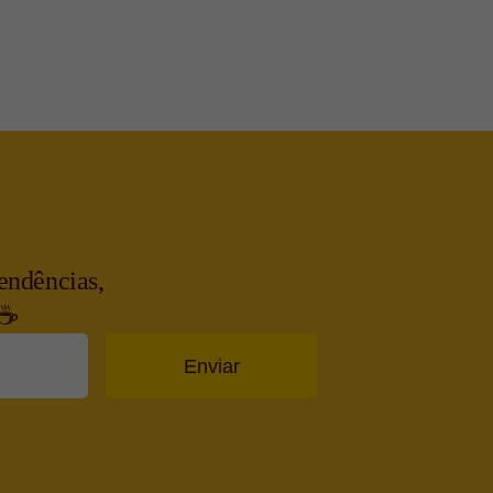
endências,
 ☕
Enviar