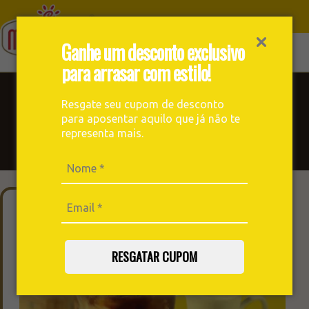
Ganhe um desconto exclusivo
para arrasar com estilo!
Blog
Resgate seu cupom de desconto
para aposentar aquilo que já não te
Receitas, notícias, curiosidades e muito mais sobre o mundo
representa mais.
do café você encontra aqui. Prepare uma boa xícara e
aproveite a leitura!
RESGATAR CUPOM