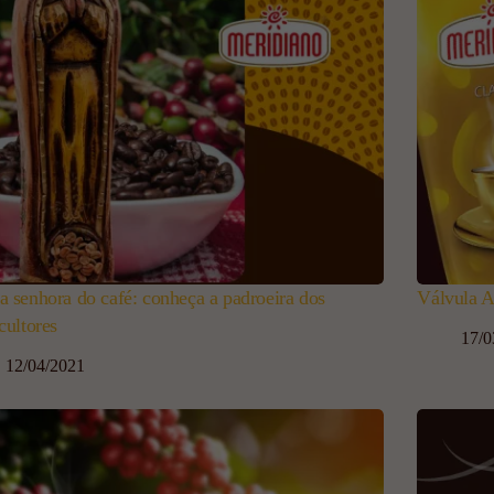
a senhora do café: conheça a padroeira dos
Válvula A
cultores
17/0
12/04/2021