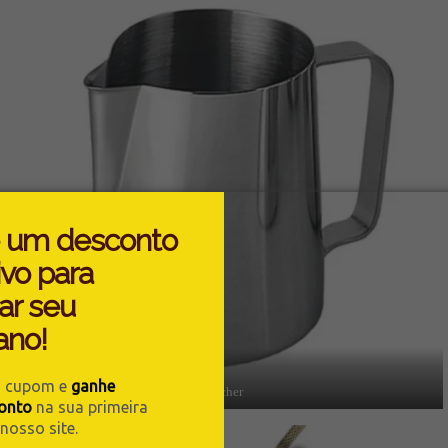
 um desconto
ivo para
ar seu
ano!
u cupom e
ganhe
Pitcher
onto
na sua primeira
osso site.