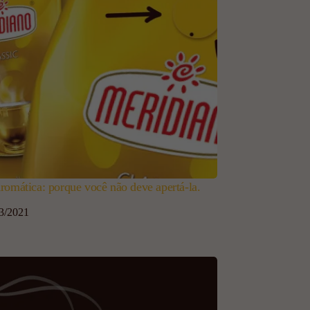
romática: porque você não deve apertá-la.
3/2021