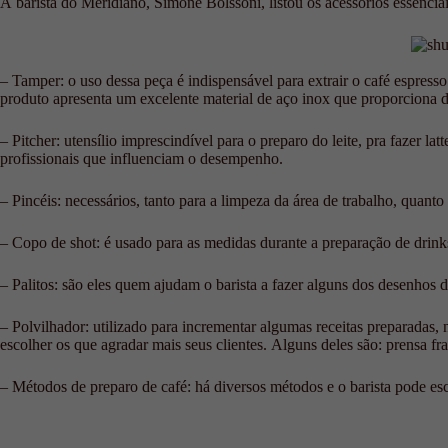
A barista do Meridiano, Simone Bolssoni, listou os acessórios essenciai
– Tamper: o uso dessa peça é indispensável para extrair o café espres
produto apresenta um excelente material de aço inox que proporciona du
– Pitcher: utensílio imprescindível para o preparo do leite, pra fazer 
profissionais que influenciam o desempenho.
– Pincéis: necessários, tanto para a limpeza da área de trabalho, quanto 
– Copo de shot: é usado para as medidas durante a preparação de drinks
– Palitos: são eles quem ajudam o barista a fazer alguns dos desenhos d
– Polvilhador: utilizado para incrementar algumas receitas preparadas
escolher os que agradar mais seus clientes. Alguns deles são: prensa f
– Métodos de preparo de café: há diversos métodos e o barista pode esc