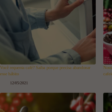
Você requenta café? Saiba porque precisa abandonar
Noss
esse hábito
cafei
12/05/2021