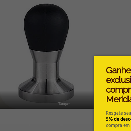
Ganhe
exclus
compr
Meridi
Tamper
Resgate se
5% de desc
compra em n