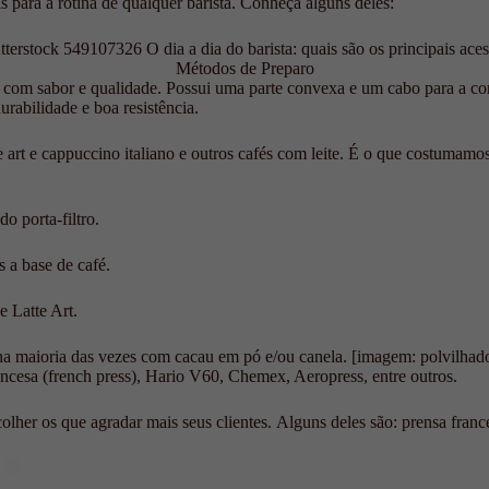
s para a rotina de qualquer barista. Conheça alguns deles:
Métodos de Preparo
so com sabor e qualidade. Possui uma parte convexa e um cabo para a c
rabilidade e boa resistência.
latte art e cappuccino italiano e outros cafés com leite. É o que costum
do porta-filtro.
 a base de café.
e Latte Art.
, na maioria das vezes com cacau em pó e/ou canela. [imagem: polvilhad
rancesa (french press), Hario V60, Chemex, Aeropress, entre outros.
olher os que agradar mais seus clientes. Alguns deles são: prensa fran