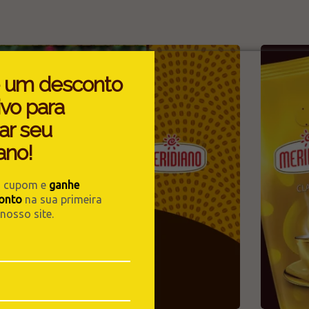
 um desconto
ivo para
ar seu
ano!
u cupom e
ganhe
onto
na sua primeira
osso site.