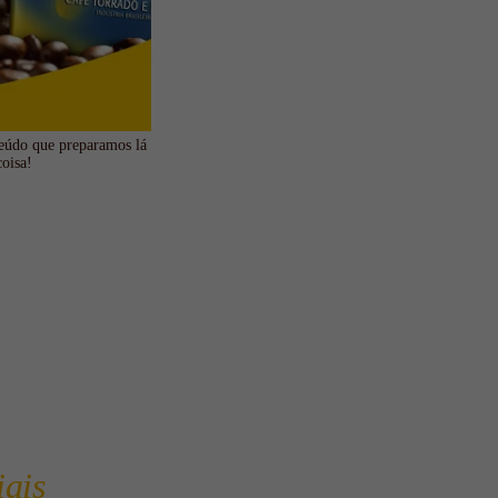
teúdo que preparamos lá
coisa!
iais