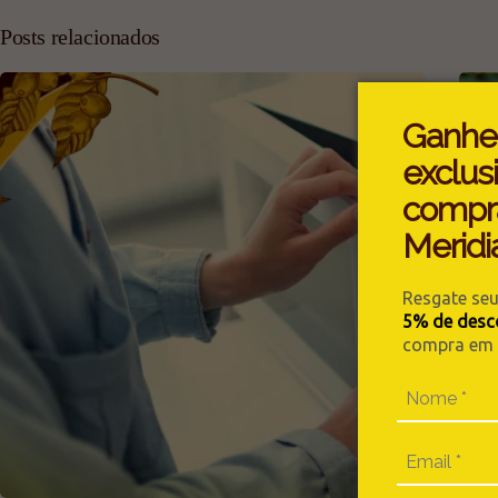
Posts relacionados
Ganhe
exclus
compr
Meridi
Resgate se
5% de desc
compra em n