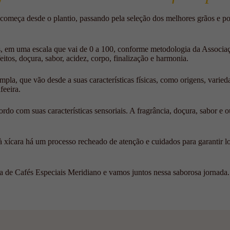
 começa desde o plantio, passando pela seleção dos melhores grãos e por
os, em uma escala que vai de 0 a 100, conforme metodologia da Associ
itos, doçura, sabor, acidez, corpo, finalização e harmonia.
pla, que vão desde a suas características físicas, como origens, vari
feeira.
o com suas características sensoriais. A fragrância, doçura, sabor e o
à xícara há um processo recheado de atenção e cuidados para garantir lo
a de Cafés Especiais Meridiano e vamos juntos nessa saborosa jornada.