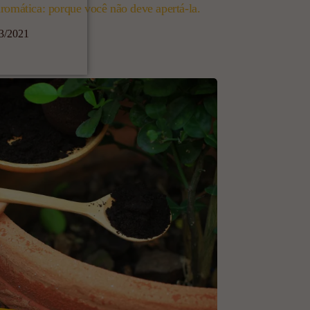
romática: porque você não deve apertá-la.
3/2021