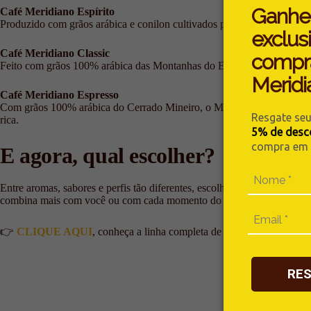
Ganhe
Café Meridiano Espírito
Produzido com grãos arábica e conilon cultivados pela agricultura fami
exclus
Café Meridiano Classic
compr
Feito com grãos 100% arábica das Montanhas do Espírito Santo, o Merid
Meridi
Café Meridiano Espresso
Com grãos 100% arábica do Cerrado Mineiro, o Meridiano Espresso ent
Resgate se
rica.
5% de desc
compra em n
E agora, qual escolher?
Entre aromas, sabores e perfis tão diferentes, escolher apenas um pode n
combina mais com você ou com cada momento do seu dia.
👉
CLIQUE AQUI
, conheça a linha completa de cafés especiais do 
RE