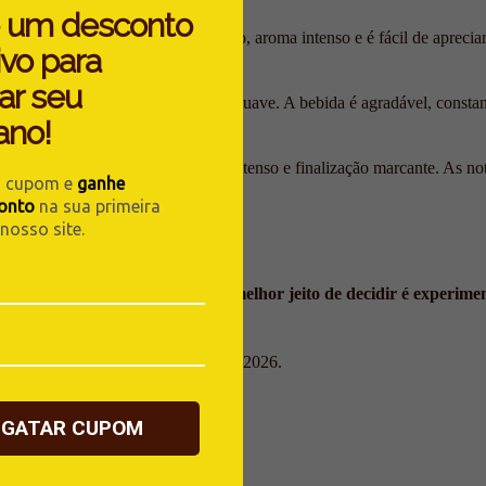
 um desconto
liar capixaba. Tem sabor equilibrado, aroma intenso e é fácil de aprec
ivo para
ar seu
iano Classic apresenta um sabor suave. A bebida é agradável, constant
ano!
rega um perfil encorpado, sabor intenso e finalização marcante. As n
u cupom e
ganhe
onto
na sua primeira
osso site.
ão ser tarefa fácil. E tudo bem:
o melhor jeito de decidir é experim
Café Meridiano e escolha o seu para 2026.
SGATAR CUPOM