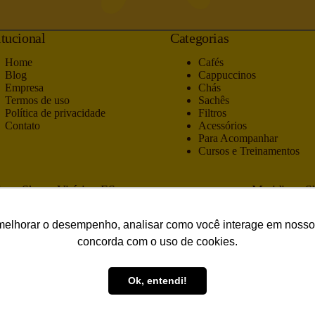
itucional
Categorias
Home
Cafés
Blog
Cappuccinos
Empresa
Chás
Termos de uso
Sachês
Política de privacidade
Filtros
Contato
Acessórios
Para Acompanhar
Cursos e Treinamentos
ano Shop • Vitória - ES
Meridiano Sh
o Branco, 403, loja 04
Av. Prefeito 
Lúcia, Vitória – ES
Ed. Only Offi
melhorar o desempenho, analisar como você interage em nosso sit
9.050-705
Charitas, Nite
concorda com o uso de cookies.
CEP 24.360-
) 3225-9886
(21) 4063
Ok, entendi!