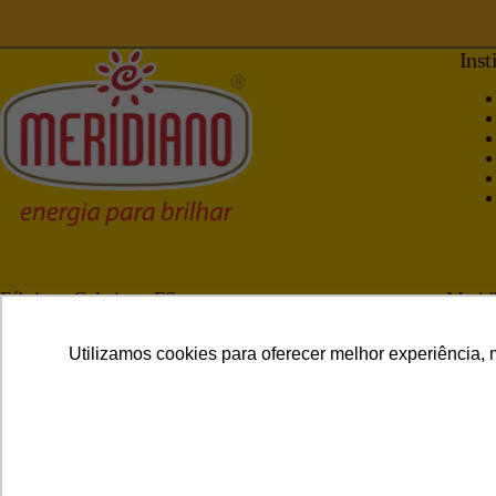
Inst
Fábrica • Colatina - ES
Meridi
Rod. Gether Lopes de Farias, km 9, 3660
Av. Ri
Carlos Germano Naumann, Colatina – ES
Santa 
Utilizamos cookies para oferecer melhor experiência, 
CEP 29.705-390
CEP 2
(27) 3770-6800
(27