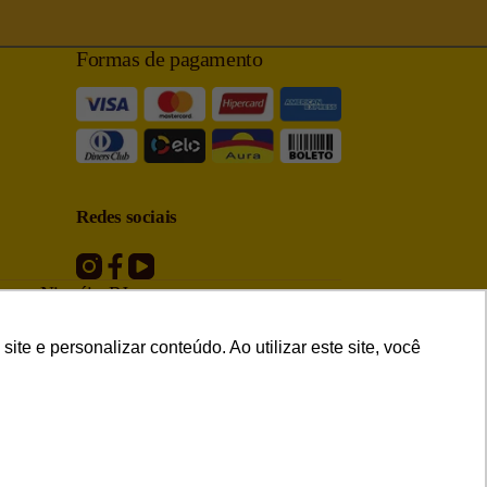
Formas de pagamento
Redes sociais
op • Niterói - RJ
Sylvio Picanço, 463
ces Charitas – Sl 204,
e e personalizar conteúdo. Ao utilizar este site, você
rói – RJ
030
-9897