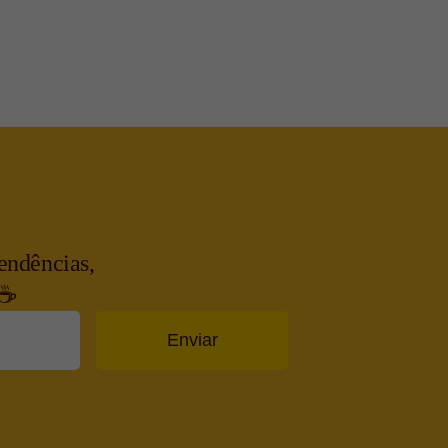
endências,
 ☕
Enviar