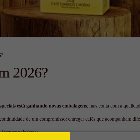
6?
 em 2026?
 especiais está ganhando novas embalagens
, mas conta com a qualida
ontinuidade de um compromisso: entregar cafés que acompanham difere
iferentes paladares: