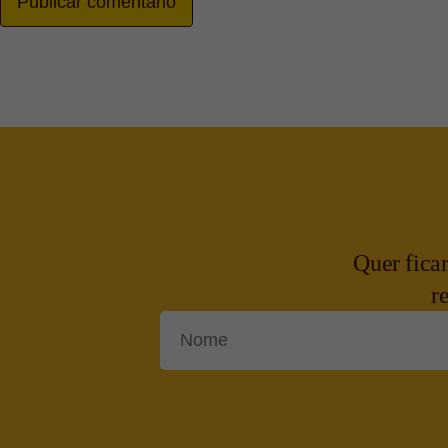
Publicar comentário
Quer fica
r