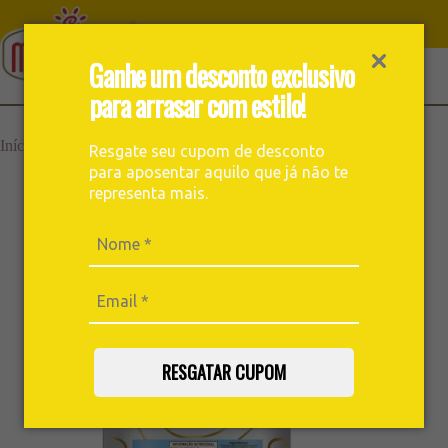
Ganhe um desconto exclusivo
para arrasar com estilo!
Para
Bebida Láctea Meridiano
›
›
Início
Resgate seu cupom de desconto
Acompanhar
500g
para aposentar aquilo que já não te
representa mais.
RESGATAR CUPOM