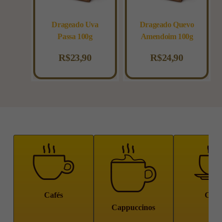
Drageado Uva
Drageado Quevo
Passa 100g
Amendoim 100g
R$
23,90
R$
24,90
Cafés
Chá
Cappuccinos