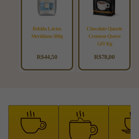
Bebida Láctea
Chocolate Quente
Meridiano 500g
Cremoso Quevo
1,01 Kg
R$
44,50
R$
78,00