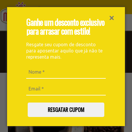
Ganhe um desconto exclusivo
para arrasar com estilo!
Blog
Resgate seu cupom de desconto
para aposentar aquilo que já não te
Receitas, notícias, curiosidades e muito mais sobre o mundo
representa mais.
do café você encontra aqui. Prepare uma boa xícara e
aproveite a leitura!
RESGATAR CUPOM