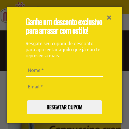
Ganhe um desconto exclusivo
para arrasar com estilo!
Blog
Resgate seu cupom de desconto
para aposentar aquilo que já não te
Receitas, notícias, curiosidades e muito mais sobre o mundo
representa mais.
do café você encontra aqui. Prepare uma boa xícara e
aproveite a leitura!
RESGATAR CUPOM