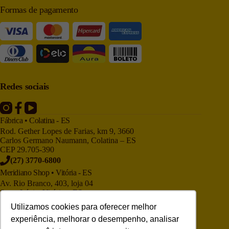
Formas de pagamento
Redes sociais
Fábrica • Colatina - ES
Rod. Gether Lopes de Farias, km 9, 3660
Carlos Germano Naumann, Colatina – ES
CEP 29.705-390
(27) 3770-6800
Meridiano Shop • Vitória - ES
Av. Rio Branco, 403, loja 04
Santa Lúcia, Vitória – ES
CEP 29.050-705
Utilizamos cookies para oferecer melhor
(27) 3225-9886
experiência, melhorar o desempenho, analisar
Meridiano Shop • Niterói - RJ