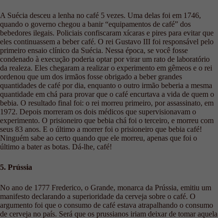
A Suécia desceu a lenha no café 5 vezes. Uma delas foi em 1746,
quando o governo chegou a banir “equipamentos de café” dos
bebedores ilegais. Policiais confiscaram xícaras e pires para evitar que
eles continuassem a beber café. O rei Gustavo III foi responsável pelo
primeiro ensaio clínico da Suécia. Nessa época, se você fosse
condenado à execução poderia optar por virar um rato de laboratório
da realeza. Eles chegaram a realizar o experimento em gêmeos e o rei
ordenou que um dos irmãos fosse obrigado a beber grandes
quantidades de café por dia, enquanto o outro irmão beberia a mesma
quantidade em chá para provar que o café encurtava a vida de quem o
bebia. O resultado final foi: o rei morreu primeiro, por assassinato, em
1972. Depois morreram os dois médicos que supervisionavam o
experimento. O prisioneiro que bebia chá foi o terceiro, e morreu com
seus 83 anos. E o último a morrer foi o prisioneiro que bebia café!
Ninguém sabe ao certo quando que ele morreu, apenas que foi o
último a bater as botas. Dá-lhe, café!
5. Prússia
No ano de 1777 Frederico, o Grande, monarca da Prússia, emitiu um
manifesto declarando a superioridade da cerveja sobre o café. O
argumento foi que o consumo de café estava atrapalhando o consumo
de cerveja no país. Será que os prussianos iriam deixar de tomar aquela