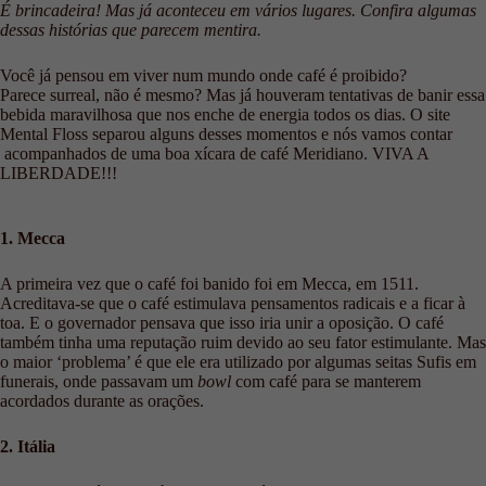
É brincadeira! Mas já aconteceu em vários lugares. Confira algumas
dessas histórias que parecem mentira.
Você já pensou em viver num mundo onde café é proibido?
Parece surreal, não é mesmo? Mas já houveram tentativas de banir essa
bebida maravilhosa que nos enche de energia todos os dias. O site
Mental Floss separou alguns desses momentos e nós vamos contar
acompanhados de uma boa xícara de café Meridiano. VIVA A
LIBERDADE!!!
1. Mecca
A primeira vez que o café foi banido foi em Mecca, em 1511.
Acreditava-se que o café estimulava pensamentos radicais e a ficar à
toa. E o governador pensava que isso iria unir a oposição. O café
também tinha uma reputação ruim devido ao seu fator estimulante. Mas
o maior ‘problema’ é que ele era utilizado por algumas seitas Sufis em
funerais, onde passavam um
bowl
com café para se manterem
acordados durante as orações.
2. Itália