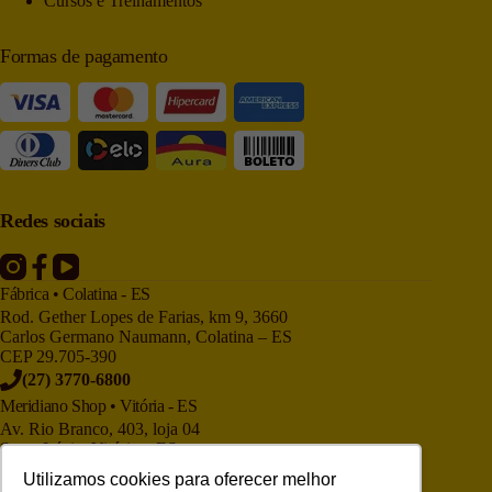
Cursos e Treinamentos
Formas de pagamento
Redes sociais
Fábrica • Colatina - ES
Rod. Gether Lopes de Farias, km 9, 3660
Carlos Germano Naumann, Colatina – ES
CEP 29.705-390
(27) 3770-6800
Meridiano Shop • Vitória - ES
Av. Rio Branco, 403, loja 04
Santa Lúcia, Vitória – ES
CEP 29.050-705
Utilizamos cookies para oferecer melhor
(27) 3225-9886