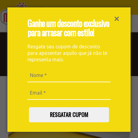
Ganhe um desconto exclusivo
para arrasar com estilo!
Blog
Resgate seu cupom de desconto
para aposentar aquilo que já não te
Receitas, notícias, curiosidades e muito mais sobre o mundo
representa mais.
do café você encontra aqui. Prepare uma boa xícara e
aproveite a leitura!
RESGATAR CUPOM