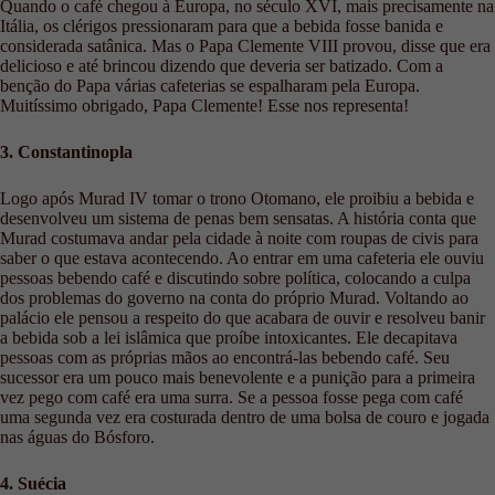
Quando o café chegou à Europa, no século XVI, mais precisamente na
Itália, os clérigos pressionaram para que a bebida fosse banida e
considerada satânica. Mas o Papa Clemente VIII provou, disse que era
delicioso e até brincou dizendo que deveria ser batizado. Com a
benção do Papa várias cafeterias se espalharam pela Europa.
Muitíssimo obrigado, Papa Clemente! Esse nos representa!
3. Constantinopla
Logo após Murad IV tomar o trono Otomano, ele proibiu a bebida e
desenvolveu um sistema de penas bem sensatas. A história conta que
Murad costumava andar pela cidade à noite com roupas de civis para
saber o que estava acontecendo. Ao entrar em uma cafeteria ele ouviu
pessoas bebendo café e discutindo sobre política, colocando a culpa
dos problemas do governo na conta do próprio Murad. Voltando ao
palácio ele pensou a respeito do que acabara de ouvir e resolveu banir
a bebida sob a lei islâmica que proíbe intoxicantes. Ele decapitava
pessoas com as próprias mãos ao encontrá-las bebendo café. Seu
sucessor era um pouco mais benevolente e a punição para a primeira
vez pego com café era uma surra. Se a pessoa fosse pega com café
uma segunda vez era costurada dentro de uma bolsa de couro e jogada
nas águas do Bósforo.
4. Suécia